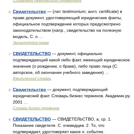
Справочник технического переводчика
Свидетельство
— (лат. testimonium; англ. certificate) в
6
праве документ, удостоверяющий юридические факты,
официальное подтверждение которых предусмотрено
законодательством (напр., свидетельство на полезную
модель, С. о …
Энциклопедия права
СВИДЕТЕЛЬСТВО
— документ, официально
7
подтверждающий какой либо факт, имеющий юридическое
значение (о рождении, о браке), либо право лица (С.
авторское, об окончании учебного заведения) …
Юридический словарь
Свидетельство
— документ, подтверждающий
8
юридический факт. Словарь бизнес терминов. Академик.ру.
2001 …
Словарь бизнес-терминов
СВИДЕТЕЛЬСТВО
— СВИДЕТЕЛЬСТВО, а, ср. 1.
9
Показание свидетеля. С. очевидцев. 2. То, что
подтверждает, удостоверяет какое н. событие.